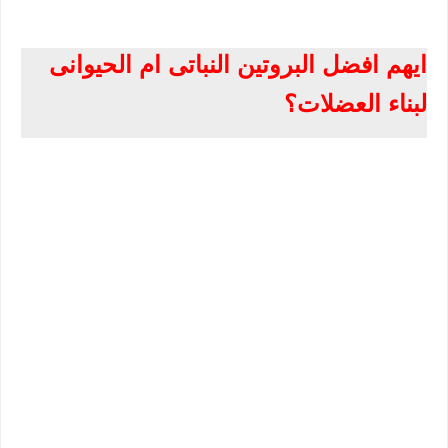
ايهم افضل البروتين النباتى ام الحيوانى 
لبناء العضلات؟