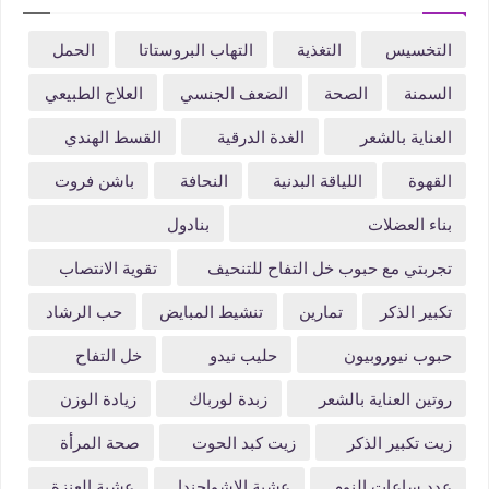
التخسيس
التغذية
التهاب البروستاتا
الحمل
السمنة
الصحة
الضعف الجنسي
العلاج الطبيعي
العناية بالشعر
الغدة الدرقية
القسط الهندي
القهوة
اللياقة البدنية
النحافة
باشن فروت
بناء العضلات
بنادول
تجربتي مع حبوب خل التفاح للتنحيف
تقوية الانتصاب
تكبير الذكر
تمارين
تنشيط المبايض
حب الرشاد
حبوب نيوروبيون
حليب نيدو
خل التفاح
روتين العناية بالشعر
زبدة لورباك
زيادة الوزن
زيت تكبير الذكر
زيت كبد الحوت
صحة المرأة
عدد ساعات النوم
عشبة الاشواجندا
عشبة العنزة