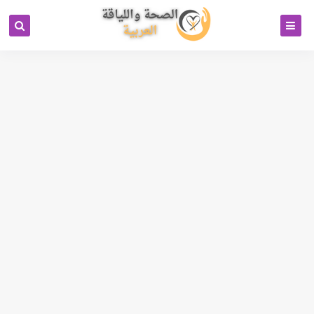
كود خاص بمحرك البحث بيتل
جوجل انالتكس 4
رابط تبادل باك لينكات
Cipinet Business Directory