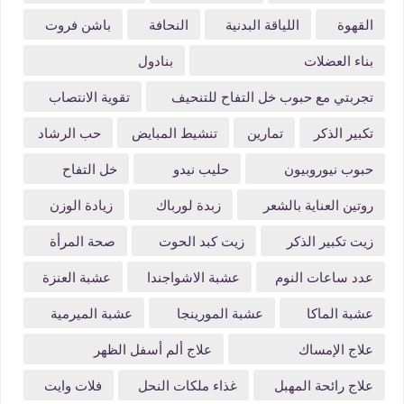
القهوة
اللياقة البدنية
النحافة
باشن فروت
بناء العضلات
بنادول
تجربتي مع حبوب خل التفاح للتنحيف
تقوية الانتصاب
تكبير الذكر
تمارين
تنشيط المبايض
حب الرشاد
حبوب نيوروبيون
حليب نيدو
خل التفاح
روتين العناية بالشعر
زبدة لورباك
زيادة الوزن
زيت تكبير الذكر
زيت كبد الحوت
صحة المرأة
عدد ساعات النوم
عشبة الاشواجندا
عشبة العنزة
عشبة الماكا
عشبة المورينجا
عشبة الميرمية
علاج الإمساك
علاج ألم أسفل الظهر
علاج رائحة المهبل
غذاء ملكات النحل
فلات وايت