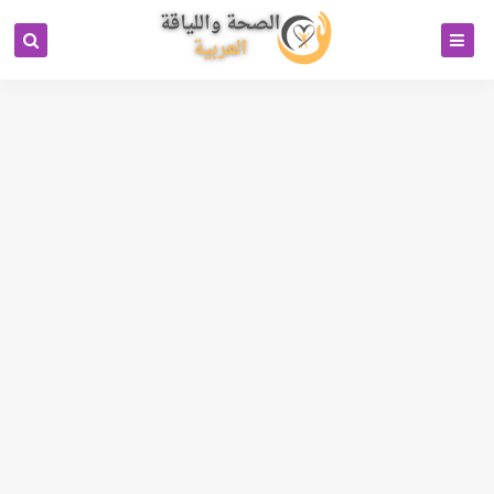
كود خاص بمحرك البحث بيتل
جوجل انالتكس 4
رابط تبادل باك لينكات
Cipinet Business Directory