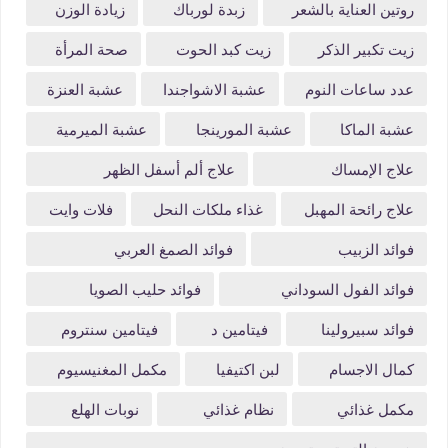
روتين العناية بالشعر
زبدة لورباك
زيادة الوزن
زيت تكبير الذكر
زيت كبد الحوت
صحة المرأة
عدد ساعات النوم
عشبة الاشواجندا
عشبة العنزة
عشبة الماكا
عشبة المورينجا
عشبة الميرمية
علاج الإمساك
علاج ألم أسفل الظهر
علاج رائحة المهبل
غذاء ملكات النحل
فلات وايت
فوائد الزبيب
فوائد الصمغ العربي
فوائد الفول السوداني
فوائد حليب الصويا
فوائد سبيرولينا
فيتامين د
فيتامين سنتروم
كمال الاجسام
لبن اكتيفيا
مكمل المغنيسيوم
مكمل غذائي
نظام غذائي
نوبات الهلع