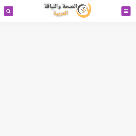
كود خاص بمحرك البحث بيتل
جوجل انالتكس 4
رابط تبادل باك لينكات
Cipinet Business Directory