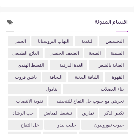
اقسام المدونة
التخسيس
التغذية
التهاب البروستاتا
الحمل
السمنة
الصحة
الضعف الجنسي
العلاج الطبيعي
العناية بالشعر
الغدة الدرقية
القسط الهندي
القهوة
اللياقة البدنية
النحافة
باشن فروت
بناء العضلات
بنادول
تجربتي مع حبوب خل التفاح للتنحيف
تقوية الانتصاب
تكبير الذكر
تمارين
تنشيط المبايض
حب الرشاد
حبوب نيوروبيون
حليب نيدو
خل التفاح