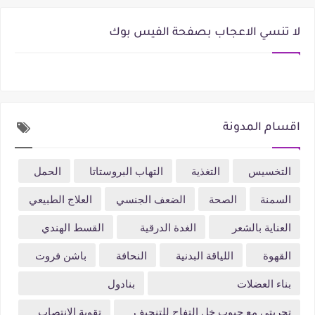
لا تنسي الاعجاب بصفحة الفيس بوك
اقسام المدونة
التخسيس
التغذية
التهاب البروستاتا
الحمل
السمنة
الصحة
الضعف الجنسي
العلاج الطبيعي
العناية بالشعر
الغدة الدرقية
القسط الهندي
القهوة
اللياقة البدنية
النحافة
باشن فروت
بناء العضلات
بنادول
تجربتي مع حبوب خل التفاح للتنحيف
تقوية الانتصاب