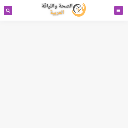
كود خاص بمحرك البحث بيتل
جوجل انالتكس 4
رابط تبادل باك لينكات
Cipinet Business Directory