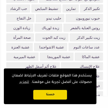
تكبير الذكر
تمارين
تنشيط المبايض
حب الرشاد
حبوب نيوروبيون
حليب نيدو
خل التفاح
روتين العناية بالشعر
زبدة لورباك
زيادة الوزن
زيت تكبير الذكر
زيت كبد الحوت
صحة المرأة
عدد ساعات النوم
عشبة الاشواجندا
عشبة العنزة
عشبة الماكا
عشبة المورينجا
عشبة الميرمية
علاج الإمساك
علاج ألم أسفل الظهر
علاج رائحة المهبل
غذاء ملكات النحل
فلات وايت
يستخدم هذا الموقع ملفات تعريف الارتباط لضمان
حصولك على أفضل تجربة على موقعنا.
للمزيد
فوائد الزبيب
فوائد الصمغ العربي
فوائد الفول السوداني
فوائد حليب الصويا
حسنا
فوائد سبيرولينا
فيتامين د
فيتامين سنتروم