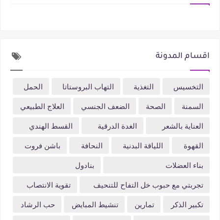
اقسام المدونة
التخسيس
التغذية
التهاب البروستاتا
الحمل
السمنة
الصحة
الضعف الجنسي
العلاج الطبيعي
العناية بالشعر
الغدة الدرقية
القسط الهندي
القهوة
اللياقة البدنية
النحافة
باشن فروت
بناء العضلات
بنادول
تجربتي مع حبوب خل التفاح للتنحيف
تقوية الانتصاب
تكبير الذكر
تمارين
تنشيط المبايض
حب الرشاد