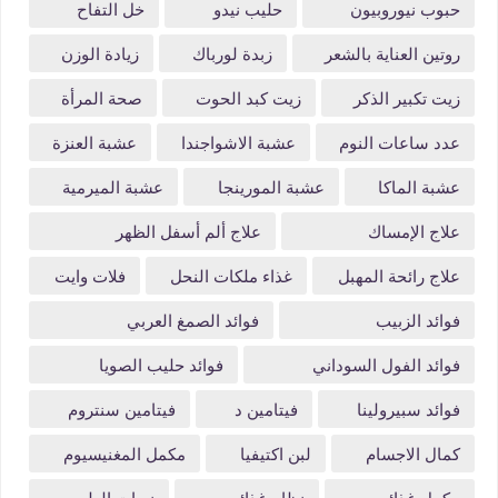
حبوب نيوروبيون
حليب نيدو
خل التفاح
روتين العناية بالشعر
زبدة لورباك
زيادة الوزن
زيت تكبير الذكر
زيت كبد الحوت
صحة المرأة
عدد ساعات النوم
عشبة الاشواجندا
عشبة العنزة
عشبة الماكا
عشبة المورينجا
عشبة الميرمية
علاج الإمساك
علاج ألم أسفل الظهر
علاج رائحة المهبل
غذاء ملكات النحل
فلات وايت
فوائد الزبيب
فوائد الصمغ العربي
فوائد الفول السوداني
فوائد حليب الصويا
فوائد سبيرولينا
فيتامين د
فيتامين سنتروم
كمال الاجسام
لبن اكتيفيا
مكمل المغنيسيوم