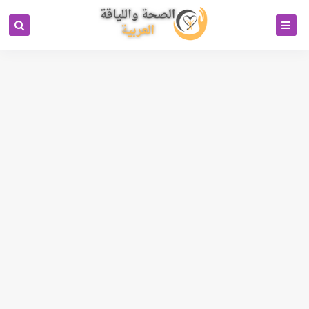
كود خاص بمحرك البحث بيتل
جوجل انالتكس 4
رابط تبادل باك لينكات
Cipinet Business Directory