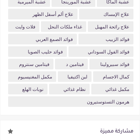
عشبة الماكا
عشبة المورينجا
عشبة الميرمية
علاج الإمساك
علاج ألم أسفل الظهر
علاج رائحة المهبل
غذاء ملكات النحل
فلات وايت
فوائد الزبيب
فوائد الصمغ العربي
فوائد الفول السوداني
فوائد حليب الصويا
فوائد سبيرولينا
فيتامين د
فيتامين سنتروم
كمال الاجسام
لبن اكتيفيا
مكمل المغنيسيوم
مكمل غذائي
نظام غذائي
نوبات الهلع
هرمون التستوستيرون
مشاركة مميزة