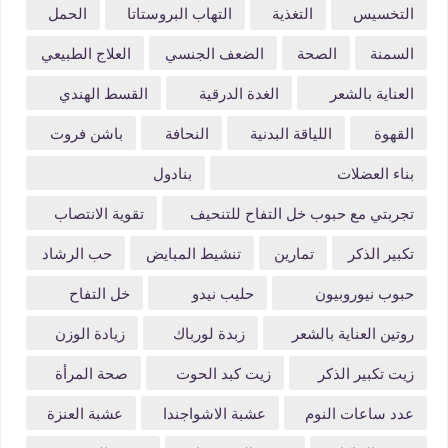
التخسيس
التغذية
التهاب البروستاتا
الحمل
السمنة
الصحة
الضعف الجنسي
العلاج الطبيعي
العناية بالشعر
الغدة الدرقية
القسط الهندي
القهوة
اللياقة البدنية
النحافة
باشن فروت
بناء العضلات
بنادول
تجربتي مع حبوب خل التفاح للتنحيف
تقوية الانتصاب
تكبير الذكر
تمارين
تنشيط المبايض
حب الرشاد
حبوب نيوروبيون
حليب نيدو
خل التفاح
روتين العناية بالشعر
زبدة لورباك
زيادة الوزن
زيت تكبير الذكر
زيت كبد الحوت
صحة المرأة
عدد ساعات النوم
عشبة الاشواجندا
عشبة العنزة