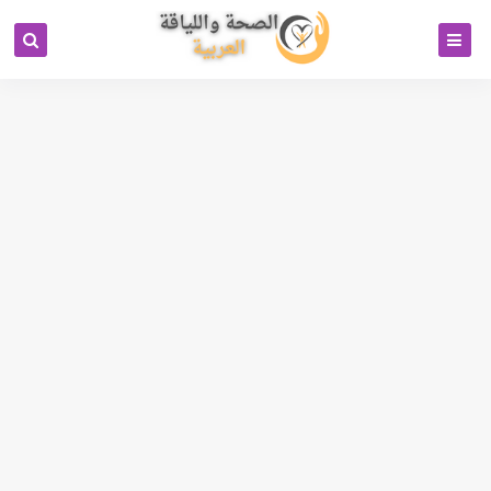
كود خاص بمحرك البحث بيتل
جوجل انالتكس 4
رابط تبادل باك لينكات
Cipinet Business Directory