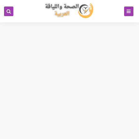
كود خاص بمحرك البحث بيتل
جوجل انالتكس 4
رابط تبادل باك لينكات
Cipinet Business Directory