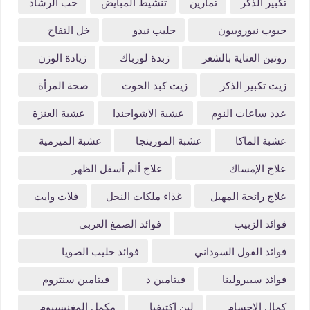
تكبير الذكر
تمارين
تنشيط المبايض
حب الرشاد
حبوب نيوروبيون
حليب نيدو
خل التفاح
روتين العناية بالشعر
زبدة لورباك
زيادة الوزن
زيت تكبير الذكر
زيت كبد الحوت
صحة المرأة
عدد ساعات النوم
عشبة الاشواجندا
عشبة العنزة
عشبة الماكا
عشبة المورينجا
عشبة الميرمية
علاج الإمساك
علاج ألم أسفل الظهر
علاج رائحة المهبل
غذاء ملكات النحل
فلات وايت
فوائد الزبيب
فوائد الصمغ العربي
فوائد الفول السوداني
فوائد حليب الصويا
فوائد سبيرولينا
فيتامين د
فيتامين سنتروم
كمال الاجسام
لبن اكتيفيا
مكمل المغنيسيوم