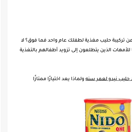
عن تركيبة حليب مغذية لطفلك عام واحد فما فوق؟ لا
ًا للأمهات الذين يتطلعون إلى تزويد أطفالهم بالتغذية
 حليب نيدو لعمر سنه
ولماذا يعد اختيارًا ممتازًا