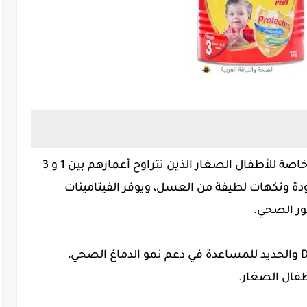
هو مشروب حليب مجفف بتركيبة خاصة للأطفال الصغار الذين تتراوح أعمارهم بين 1 و 3
ة ونكهات لطيفة من العسل، ويوفر الفيتامينات
ور الصحي.
يحتوي حليب نيدو على 19 مجم أوميجا 3 DHA والحديد للمساعدة في دعم نمو الدماغ الصحي،
أطفال الصغار.