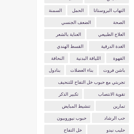
التهاب البروستاتا
الحمل
السمنة
الصحة
الضعف الجنسي
العلاج الطبيعي
العناية بالشعر
الغدة الدرقية
القسط الهندي
القهوة
اللياقة البدنية
النحافة
باشن فروت
بناء العضلات
بنادول
تجربتي مع حبوب خل التفاح للتنحيف
تقوية الانتصاب
تكبير الذكر
تمارين
تنشيط المبايض
حب الرشاد
حبوب نيوروبيون
حليب نيدو
خل التفاح