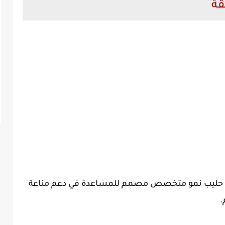
قة
نيدو بلس Nestle NIDO One Plus هو حليب نمو متخصص مصمم للمساعدة في دعم مناعة
.