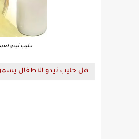
حليب نيدو لعمر
هل حليب نيدو للاطفال يسمن