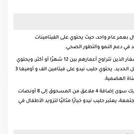
فال بعمر عام واحد، حيث يحتوي على الفيتامينات
 في دعم النمو والتطور الصحي.
حليب مصمم للمساعدة الأطفال الصغار الذين تتراوح أعمارهم بين 12 شهرًا أو أكثر، ويحتوي
على العناصر الغذائية المناسبة للعمر مثل الحديد. يحتوي حليب نيدو على فيتامين الف و أوميغا 3
يسهل حليب نيدو أيضًا الخلط - ما عليك سوى إضافة 4 ملاعق من المسحوق إلى 8 أونصات
وائد مجتمعة، يعتبر حليب نيدو خيارًا مثاليًا لتزويد الأطفال في