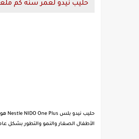
حليب نيدو لعمر سنه كم ملع
حليب 
الأطفال الصغار والنمو والتطور بشكل عام