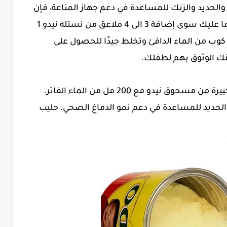
لآن مع البروبيوتيك والفيتامينات A و C و D والحديد والزنك للمساعدة في دعم جهاز المناعة، فإن
مشروب حليب الأطفال هذا سهل الخلط. ما عليك سوى إضافة 3 الى 4 ملاعق من نستله نيدو 1
لس ( Nestle NIDO 1+) او اي نوع اخر إلى 1 كوب من الماء الدافئ وتخلط جيدًا للحصول على
ك الوثوق بهم لطفلك.
لتحضير كوب لطفلك، اخلطي ثلاث ملاعق كبيرة من مسحوق نيدو مع 200 مل من الماء الفاتر.
فر لهم هذا 19 ملغ من أوميجا 3 DHA والحديد للمساعدة في دعم نمو الدماغ الصحي. حليب