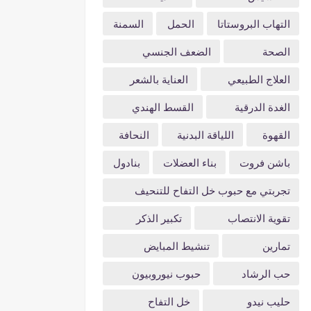
التهاب البروستاتا
الحمل
السمنة
الصحة
الضعف الجنسي
العلاج الطبيعي
العناية بالشعر
الغدة الدرقية
القسط الهندي
القهوة
اللياقة البدنية
النحافة
باشن فروت
بناء العضلات
بنادول
تجربتي مع حبوب خل التفاح للتنحيف
تقوية الانتصاب
تكبير الذكر
تمارين
تنشيط المبايض
حب الرشاد
حبوب نيوروبيون
حليب نيدو
خل التفاح