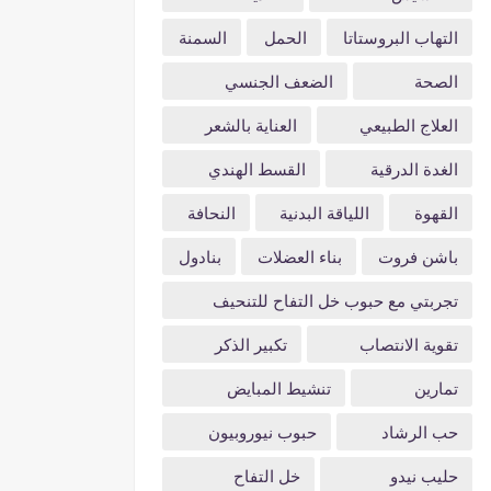
التهاب البروستاتا
الحمل
السمنة
الصحة
الضعف الجنسي
العلاج الطبيعي
العناية بالشعر
الغدة الدرقية
القسط الهندي
القهوة
اللياقة البدنية
النحافة
باشن فروت
بناء العضلات
بنادول
تجربتي مع حبوب خل التفاح للتنحيف
تقوية الانتصاب
تكبير الذكر
تمارين
تنشيط المبايض
حب الرشاد
حبوب نيوروبيون
حليب نيدو
خل التفاح